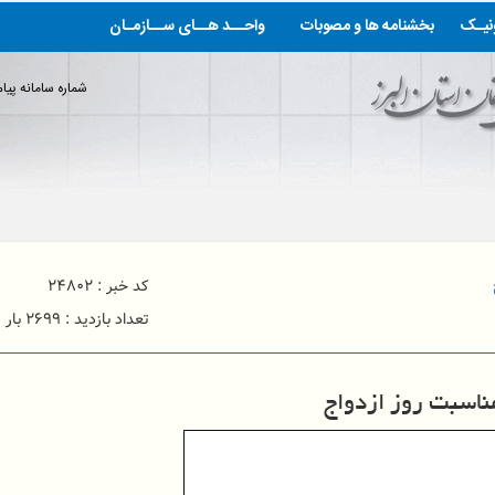
ونیـک
بخشنامه ها و مصوبات
واحــد هــای ســازمـان
شماره سامانه پیام کوتا
پست الکترونیک: info@alborz-nezam.ir
به سایت سازمان نظام مهندسی ساختمان
کد خبر : ۲۴۸۰۲
تعداد بازدید : ۲۶۹۹ بار
ناسبت روز ازدواج