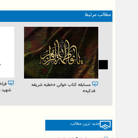
مطالب مرتبط
برگزاری مسابقه فرهنگی «عید سعید
غدیرخم» ویژه دهه امامت و ولایت
جشن 
نظام م
برگزار 
جدید ترین مطالب