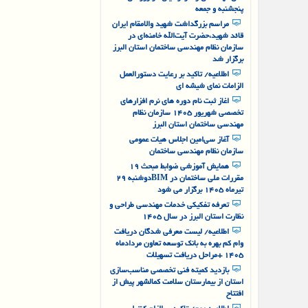
اطلاعیه/ احتمال بروز اختلال در کارتابل
های مهندسان و کارفرمایان در روزهای
پنجشنبه و جمعه
مراسم بزرگداشت شهید والامقام ایران
قائد شهید،‌‌حضرت آیت‌الله خامنه‌ای در
سازمان نظام مهندسی ساختمان استان البرز
برگزار شد
اطلاعیه/ تاکید بر رعایت دستورالعمل
الزامات نمای شیشه ای
اغاز ثبت نام دوره های نرم افزارهای
تخصصی شهریور ۱۴۰۵ سازمان نظام
مهندسی ساختمان استان البرز
آغاز سی‌امین اجلاس هیات عمومی
سازمان نظام مهندسی ساختمان
همایش آموزشی ضوابط مبحث ۱۹
مقررات ملی ساختمان در BIMدوشنبه ۲۹
تیرماه ۱۴۰۵ برگزار می شود
تعرفه تفکیکی خدمات مهندسی طراحی و
نظارت استان البرز در سال ۱۴۰۵
اطلاعیه/ لیست معرفی شدگان دریافت
وام کم بهره به بانک توسعه تعاون مردادماه
۱۴۰۵ +مراحل دریافت تسهیلات
بازدید کمیته فنی تخصصی مناسب‌سازی
استان از بیمارستان سلامت کمالشهر پیش از