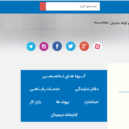
ه سازمان: ۳۰۰۰۸۳۵۶
 استان البرزخوش آمدید.
گــروه هـای تـخصـصــی
دفاتر نمایندگی
خدمـات رفــاهـی
استاندارد
پیوند ها
بازار کار
کتابخانه دیجیتال