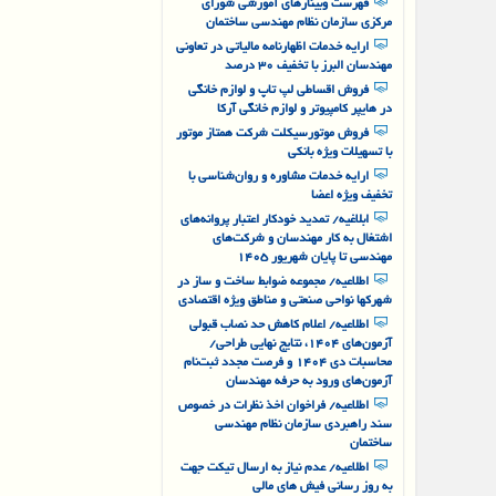
فهرست وبینارهای آموزشی شورای
مرکزی سازمان نظام مهندسی ساختمان
ارایه خدمات اظهارنامه مالیاتی در تعاونی
مهندسان البرز با تخفیف ۳۰ درصد
فروش اقساطی لپ تاپ و لوازم خانگی
در هایپر کامپیوتر و لوازم خانگی آرکا
فروش موتورسیکلت شرکت همتاز موتور
با تسهیلات ویژه بانکی
ارایه خدمات مشاوره و روان‌شناسی با
تخفیف ویژه اعضا
ابلاغیه/ تمدید خودکار اعتبار پروانه‌های
اشتغال به کار مهندسان و شرکت‌های
مهندسی تا پایان شهریور ۱۴۰۵
اطلاعیه/ مجموعه ضوابط ساخت و ساز در
شهرکها نواحی صنعتی و مناطق ویژه اقتصادی
اطلاعیه/ اعلام کاهش حد نصاب قبولی
آزمون‌های ۱۴۰۴، نتایج نهایی طراحی/
محاسبات دی ۱۴۰۴ و فرصت مجدد ثبت‌نام
آزمون‌های ورود به حرفه مهندسان
اطلاعیه/ فراخوان اخذ نظرات در خصوص
سند راهبردی سازمان نظام مهندسی
ساختمان
اطلاعیه/ عدم نیاز به ارسال تیکت جهت