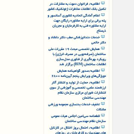
به روز رسانی فیش های مالی
اطلاعیه/ فراخوان دعوت به مشارکت در
تکمیل بانک اطلاعات مخاطرات ژئوتکنیک کشور
اعلام آمادگی اتحادیه کشوری آسانسور و
پله برقی برای ارایه مشاوره رایگان جهت
ارایه مشاوره فنی به کارفرمایان و مجریان
ذیصلاح
خدمات دندانپزشکی مطب دکتر دلشاد و
دکتر حاتمی
همایش تخصصی مبحث ۱۹ مقررات ملی
ساختمان (صرفه‌جویی در مصرف انرژی) با
رویکرد بهره‌گیری از فناوری مدل‌سازی
اطلاعات ساختمان (BIM) برگزار شد
اطلاعیه/صدور گواهینامه همایش
«ویژگی‌های ویرایش پنجم آیین‌نامه ۲۸۰۰
اطلاعیه/ حمایت از تولید و انتشار آثار
ارزشمند علمی، تخصصی و آموزشی از سوی
انتشارات شورای مرکزی سازمان نظام
مهندسی ساختمان
تخفیف خدمات بدنسازی مجموعه ورزشی
مشکات
قطعنامه سی‌امین اجلاس هیات عمومی
سازمان نظام مهندسی ساختمان