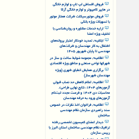
مهندسان البرز با تخفیف ۳۰ درصد
فروش اقساطی لپ تاپ و لوازم خانگی
در هایپر کامپیوتر و لوازم خانگی آرکا
فروش موتورسیکلت شرکت همتاز موتور
با تسهیلات ویژه بانکی
ارایه خدمات مشاوره و روان‌شناسی با
تخفیف ویژه اعضا
ابلاغیه/ تمدید خودکار اعتبار پروانه‌های
اشتغال به کار مهندسان و شرکت‌های
مهندسی تا پایان شهریور ۱۴۰۵
اطلاعیه/ مجموعه ضوابط ساخت و ساز در
شهرکها نواحی صنعتی و مناطق ویژه اقتصادی
برگزاری همایش انطباق شهری (ویژه
مهندسان شهرساز)
اطلاعیه/ اعلام کاهش حد نصاب قبولی
آزمون‌های ۱۴۰۴، نتایج نهایی طراحی/
محاسبات دی ۱۴۰۴ و فرصت مجدد ثبت‌نام
آزمون‌های ورود به حرفه مهندسان
اطلاعیه/ فراخوان اخذ نظرات در خصوص
سند راهبردی سازمان نظام مهندسی
ساختمان
دیدار اعضای کمیسیون تخصصی رشته
ترافیک نظام مهندسی ساختمان استان البرز با