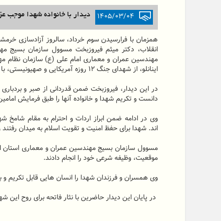
۱۴۰۵/۰۳/۰۴
دیدار با خانواده شهدا موجب ع
همزمان با فرارسیدن سوم خرداد، سالروز آزادسازی خرمشهر
انقلاب، دکتر میثم فیروزبخت مسوول سازمان بسیج مه
مهندسین عمران و معماری امام علی (ع) سازمان نظام م
اینانلو، از شهدای جنگ ۱۲ روزه آمریکایی و صهیونیستی، با خانواده معزز آن شهید دیدار و گفتگو کردند.
در این دیدار، فیروزبخت ضمن قدردانی از صبر و بردباری 
دانست و تکریم شهدا و خانواده آنها را طبق فرمایش امام
وی در ادامه ضمن ابراز اردات و احترام به مقام شامخ ش
اند. شهدا برای حفظ امنیت و تقویت اسلام به میدان رفتند و
مسوول سازمان بسیج مهندسین عمران و معماری استان الب
موقعیت، وظیفه شرعی خود را انجام دادند.
وی همسران و فرزندان شهدا را انسان هایی قابل تکریم و بزر
در پایان این دیدار حاضرین با نثار فاتحه برای روح این شه