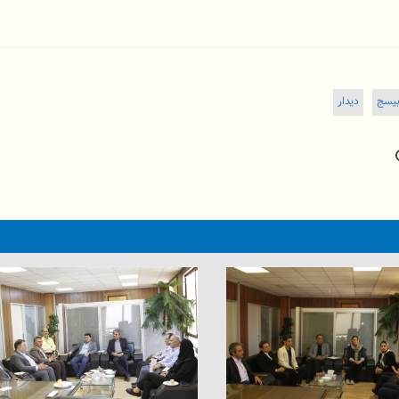
یسج
دیدار