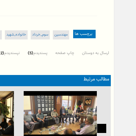
برچسب ها
مهندسین
سوم_خرداد
خانواده_شهید
ب
ارسال به دوستان
چاپ صفحه
پسندیدم
نپسندیدم
(2)
(5)
مطالب مرتبط