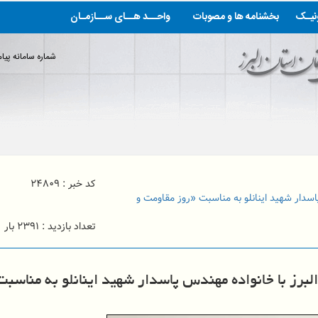
ونیـک
بخشنامه ها و مصوبات
واحــد هــای ســازمـان
شماره سامانه پیام کوتا
پست الکترونیک: info@alborz-nezam.ir
به سایت سازمان نظام مهندسی ساختمان
کد خبر : ۲۴۸۰۹
سدار شهید اینانلو به مناسبت «روز مقاومت و
تعداد بازدید : ۲۳۹۱ بار
رز با خانواده مهندس پاسدار شهید اینانلو به مناسبت