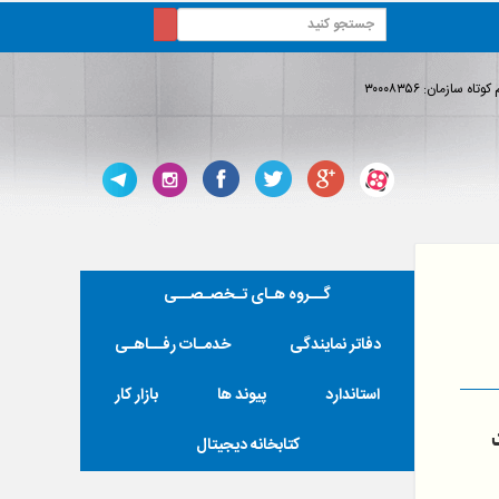
ه سازمان: ۳۰۰۰۸۳۵۶
 استان البرزخوش آمدید.
گــروه هـای تـخصـصــی
دفاتر نمایندگی
خدمـات رفــاهـی
استاندارد
پیوند ها
بازار کار
کتابخانه دیجیتال