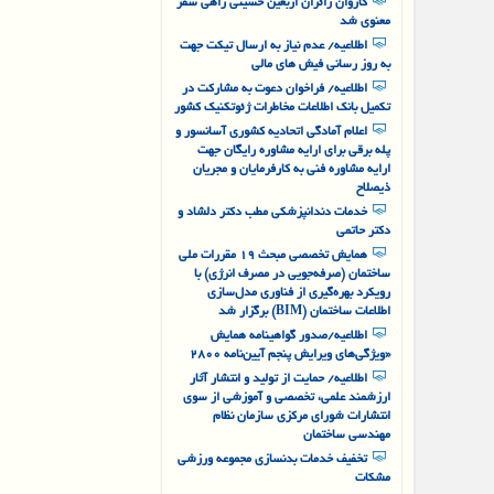
رییس سازمان
کاروان زائران اربعین حسینی راهی سفر
معنوی شد
اطلاعیه/ عدم نیاز به ارسال تیکت جهت
به روز رسانی فیش های مالی
اطلاعیه/ فراخوان دعوت به مشارکت در
تکمیل بانک اطلاعات مخاطرات ژئوتکنیک کشور
اعلام آمادگی اتحادیه کشوری آسانسور و
پله برقی برای ارایه مشاوره رایگان جهت
ارایه مشاوره فنی به کارفرمایان و مجریان
ذیصلاح
خدمات دندانپزشکی مطب دکتر دلشاد و
دکتر حاتمی
همایش تخصصی مبحث ۱۹ مقررات ملی
ساختمان (صرفه‌جویی در مصرف انرژی) با
رویکرد بهره‌گیری از فناوری مدل‌سازی
اطلاعات ساختمان (BIM) برگزار شد
اطلاعیه/صدور گواهینامه همایش
«ویژگی‌های ویرایش پنجم آیین‌نامه ۲۸۰۰
اطلاعیه/ حمایت از تولید و انتشار آثار
ارزشمند علمی، تخصصی و آموزشی از سوی
انتشارات شورای مرکزی سازمان نظام
مهندسی ساختمان
تخفیف خدمات بدنسازی مجموعه ورزشی