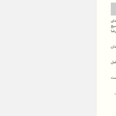
دای
یج
ضا
دان
فضل
رست
.